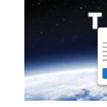
Um 
Ger
zus
ver
und