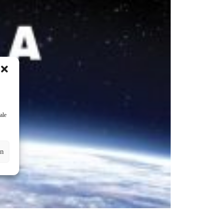
ale
en