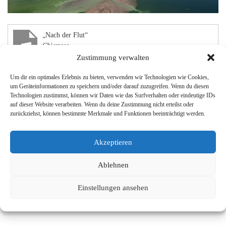
„Nach der Flut“
Chiemsee
Zustimmung verwalten
Audio-
00:00
00:00
Um dir ein optimales Erlebnis zu bieten, verwenden wir Technologien wie Cookies,
Player
um Geräteinformationen zu speichern und/oder darauf zuzugreifen. Wenn du diesen
Technologien zustimmst, können wir Daten wie das Surfverhalten oder eindeutige IDs
1.
Nach der Flut
1:11
auf dieser Website verarbeiten. Wenn du deine Zustimmung nicht erteilst oder
2.
Geheimnisvolle Blüte
0:47
zurückziehst, können bestimmte Merkmale und Funktionen beeinträchtigt werden.
wildlife documentary, 2x43min
Akzeptieren
director: Jan Haft
Ablehnen
production: nautilusfilm
music: Jörg Magnus Pfeil / Siggi Mueller /
Einstellungen ansehen
Sebastian Haßler